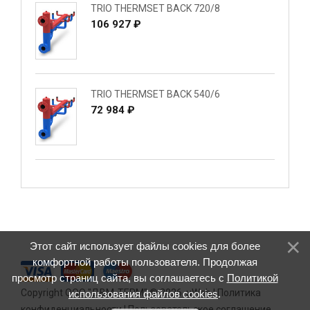
TRIO THERMSET BACK 720/8
106 927 ₽
TRIO THERMSET BACK 540/6
72 984 ₽
Этот сайт использует файлы cookies для более
комфортной работы пользователя. Продолжая
просмотр страниц сайта, вы соглашаетесь с
Политикой
Copyright ООО "ДВМ-ТЕРМ" © 2026
.
uWeb
|
Политика
использования файлов cookies
.
конфиденциальности
|
Пользовательское соглашение